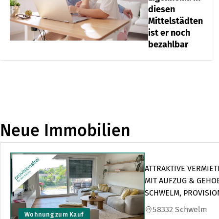
diesen
Mittelstädten
ist er noch
bezahlbar
Neue Immobilien
ATTRAKTIVE VERMI
MIT AUFZUG & GEHO
SCHWELM, PROVISIO
58332 Schwelm
Wohnung zum Kauf