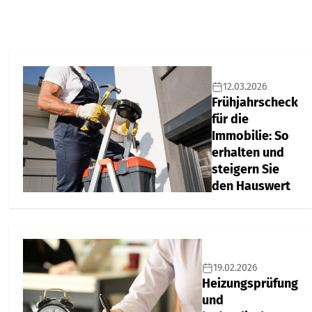
12.03.2026
Frühjahrscheck
für die
Immobilie: So
erhalten und
steigern Sie
den Hauswert
19.02.2026
Heizungsprüfung
und