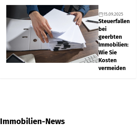
15.09.2025
Steuerfallen
bei
geerbten
Immobilien:
Wie Sie
Kosten
vermeiden
Immobilien-News