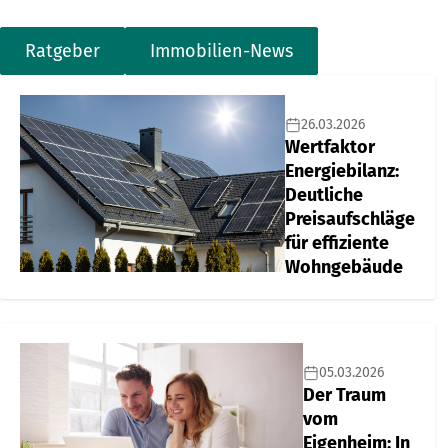
Ratgeber
Immobilien-News
26.03.2026
Wertfaktor
Energiebilanz:
Deutliche
Preisaufschläge
für effiziente
Wohngebäude
05.03.2026
Der Traum
vom
Eigenheim: In