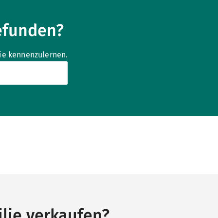
efunden?
Sie kennenzulernen.
lie verkaufen?