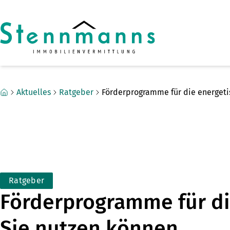
Zum Hauptinhalt springen
Zum Fuß springen
Aktuelles
Ratgeber
Förderprogramme für die energeti
Ratgeber
Förderprogramme für di
Sie nutzen können