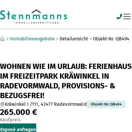
Zum Hauptinhalt springen
Zum Fuß springen
Immobilienangebote
Detailansicht – Objekt-Nr. QB494
WOHNEN WIE IM URLAUB: FERIENHAUS
IM FREIZEITPARK KRÄWINKEL IN
RADEVORMWALD, PROVISIONS- &
BEZUGSFREI!
Kräwinkel I /111, 42477 Radevormwald
Objekt-Nr.
:
QB494
265.000 €
Kaufpreis
Exposé anfragen