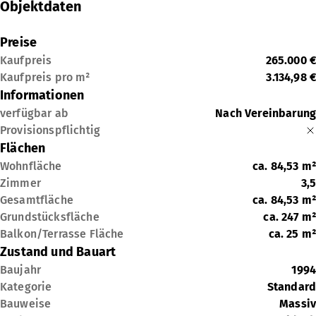
Objektdaten
Preise
Kaufpreis
265.000 €
Kaufpreis pro m²
3.134,98 €
Informationen
verfügbar ab
Nach Vereinbarung
Provisionspflichtig
Flächen
Wohnfläche
ca.
84,53
m²
Zimmer
3,5
Gesamtfläche
ca.
84,53
m²
Grundstücksfläche
ca.
247
m²
Balkon/Terrasse Fläche
ca.
25
m²
Zustand und Bauart
Baujahr
1994
Kategorie
Standard
Bauweise
Massiv