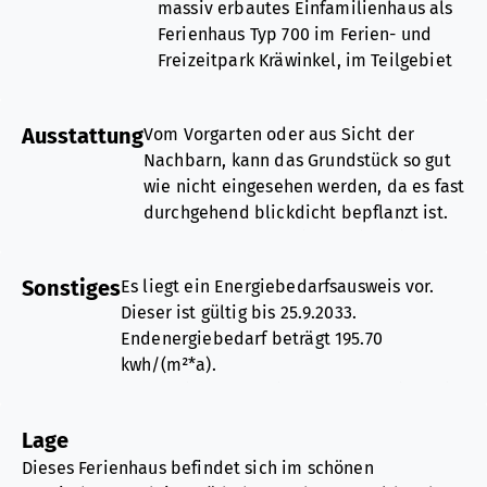
massiv erbautes Einfamilienhaus als
Ferienhaus Typ 700 im Ferien- und
Freizeitpark Kräwinkel, im Teilgebiet
I.
Ausstattung
Vom Vorgarten oder aus Sicht der
Das freistehende Haus wurde 1994 in
Nachbarn, kann das Grundstück so gut
einer eingeschossigen
wie nicht eingesehen werden, da es fast
Massivbauweise zzgl. einem wohnlich
durchgehend blickdicht bepflanzt ist.
ausgebautem Dachgeschoss auf
Der Weg zum Hauseingang ist mit
einem 247 m² großen, ebenerdigen
Natur-Pflastersteinen ausgelegt. Auf
und sehr schön angelegten,
Sonstiges
Es liegt ein Energiebedarfsausweis vor.
dem hinteren Gartengrundstück sind
weitgehend nicht einsehbaren
Dieser ist gültig bis 25.9.2033.
neben den großzügigen Wiesenflächen
Gartengrundstück erbaut. Das Haus
Endenergiebedarf beträgt 195.70
gepflasterte Gehwege - unterteilt mit
hat eine Wohnfläche von 84,53 m² und
kwh/(m²*a).
dicken Holzbohlen - angelegt. Hier gibt
für die alltägliche Nutzung eine
Wesentlicher Energieträger der Heizung ist
es zwei Terrassen. Eine direkt links
durchdachte Aufteilung.
Gas.
hinter dem Haus und vom Wohnzimmer
Lage
Das Baujahr des Objekts lt. Energieausweis
aus begehbar und eine hinten rechts
Zum Ferienhaus gehören ein
Dieses Ferienhaus befindet sich im schönen
ist 1994.
im Grundstück. Hier wurde ein schöner
Kaminofen im lichtdurchfluteten und