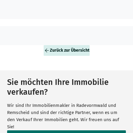
die Angaben zum Baujahr der Immobilie
und den Flächenangaben sind von
Stennmanns Immobilienvermittlung
GmbH nicht durch eigene
Nachforschungen, durch Einsicht in die
Bauakten oder durch eine eigene
Flächenberechnung überprüft worden.
Zurück zur Übersicht
Eine Gewähr für deren Richtigkeit sowie
zum mängelfreien Zustand der Immobilie
können wir nicht übernehmen. Daher
erfolgt die Vermittlung der Immobilie
Sie möchten Ihre Immobilie
unter Ausschluss jeglicher
verkaufen?
Sachmängelhaftung. Alle Angaben sind
freibleibend. Zwischenvermittlung
vorbehalten.
Wir sind Ihr Immobilienmakler in Radevormwald und
Remscheid und sind der richtige Partner, wenn es um
den Verkauf Ihrer Immobilien geht. Wir freuen uns auf
Sie!