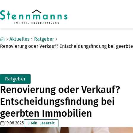
Zum Hauptinhalt springen
Zum Fuß springen
Aktuelles
Ratgeber
Renovierung oder Verkauf? Entscheidungsfindung bei geerbt
Ratgeber
Renovierung oder Verkauf?
Entscheidungsfindung bei
geerbten Immobilien
19.08.2025
3 Min. Lesezeit