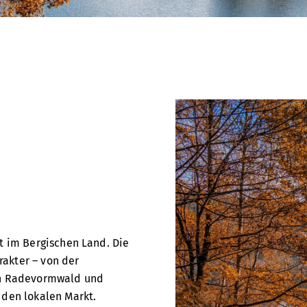
m
t im Bergischen Land. Die
akter – von der
n
Radevormwald
und
 den lokalen Markt.