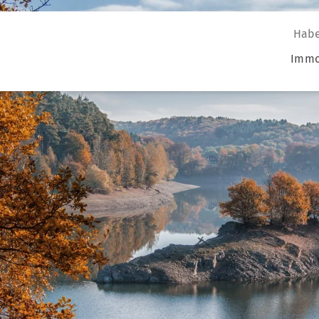
Habe
Immo
n