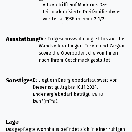
Altbau trifft auf Moderne. Das
teilmodernisierte Dreifamilienhaus
wurde ca. 1936 in einer 2-1/2-
geschossigen Massivbauweise mit
Unterkellerung auf einem 603,00 m²
Ausstattung
Die Erdgeschosswohnung ist bis auf die
großen, ebenerdigen Wiesen- und
Wandverkleidungen, Türen- und Zargen
Gartengrundstück erbaut. Das Haus
sowie die Oberböden, die von Ihnen
hat eine Wohnfläche von 145,00 m²,
nach Ihrem Geschmack gestaltet
verteilt über drei Etagen. Die Erd-
werden können, vollständig
und Obergeschosswohnung sind
modernisiert. Die Baumaterialien für
jeweils ca. 50 m² groß, die Wohnung
Sonstiges
Es liegt ein Energiebedarfsausweis vor.
die Decken- und Wandverkleidungen
im Dachgeschoss hat 45 m²
Dieser ist gültig bis 10.11.2024.
sind vorhanden. Die
Wohnfläche. Das schöne, hinter dem
Endenergiebedarf beträgt 178.10
Obergeschosswohnung konnte nicht
Wohnhaus ausgerichtete und leicht
kwh/(m²*a).
besichtigt werden. Die Ausstattung
terrassierte Grundstück bietet einen
Wesentlicher Energieträger der Heizung ist
entspricht dem Stand der 1980er Jahre.
hohen Freizeit- und Erholungswert.
Gas.
Die Böden der Dachgeschosswohnung
Lage
Das Baujahr des Objekts lt. Energieausweis
sind mit einem moderne Parkett-Eiche
Die Erdgeschosswohnung steht leer.
Das gepflegte Wohnhaus befindet sich in einer ruhigen
ist 1936.
Natur geölt, ausgelegt. Die glatt
Sie befindet sich nach Beginn der