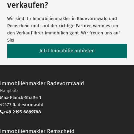
verkaufen?
Verbrauchsmessgeräte für die
Heizung +++ Die
Wir sind Ihr Immobilienmakler in Radevormwald und
Warmwasserbereitung erfolgt über
Remscheid und sind der richtige Partner, wenn es um
zum Teil erneuerte elektr.
den Verkauf Ihrer Immobilien geht. Wir freuen uns auf
Durchlauferhitzer +++ Ein
Sie!
Glasfaseranschluss befindet sich
bereits im Haus. Die Anschlüsse für
Jetzt Immobilie anbieten
die Wohnungen sind vorverlegt +++
Überzeugen Sie sich persönlich bei
einer Besichtigung über die Vorteile,
Immobilienmakler Radevormwald
welche Ihnen dieses zentral und ruhig
gelegene Dreifamilienhaus direkt am
Hauptsitz
Max-Planck-Straße 1
Stadtzentrum von Radevormwald zu
42477
Radevormwald
bieten hat.
+49 2195 6899788
Senden Sie uns einfach Ihre Anfrage
per Click auf den Anfrage-Button oder
Immobilienmakler Remscheid
über www.stennmanns.de. Im