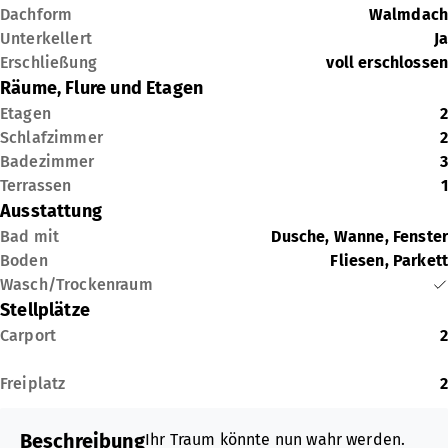
Dachform
Walmdach
Unterkellert
Ja
Erschließung
voll erschlossen
Räume, Flure und Etagen
Etagen
2
Schlafzimmer
2
Badezimmer
3
Terrassen
1
Ausstattung
Bad mit
Dusche, Wanne, Fenster
Boden
Fliesen, Parkett
Wasch/Trockenraum
Stellplätze
Carport
2
Freiplatz
2
Beschreibung
Ihr Traum könnte nun wahr werden.