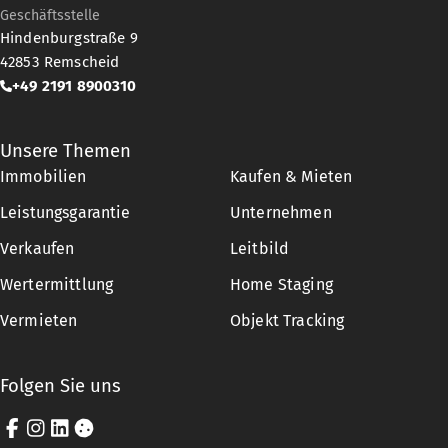
Geschäftsstelle
Anschluss daran erhalten Sie ein
Hindenburgstraße 9
ausführliches Exposé. Teilen Sie uns
42853
Remscheid
bitte mit, wenn Sie gerne einen
+49 2191 8900310
Besichtigungstermin vereinbaren
möchten. Sie können uns auch
telefonisch unter 02195 6899788
Unsere Themen
erreichen. Das Team von Stennmanns
Immobilien
Kaufen & Mieten
Immobilienvermittlung freut sich auf
Leistungsgarantie
Unternehmen
das Gespräch mit Ihnen.
Verkaufen
Leitbild
Wertermittlung
Home Staging
Vermieten
Objekt Tracking
Folgen Sie uns
Facebook
Instagram
LinkedIn
Cookie-Einstellungen