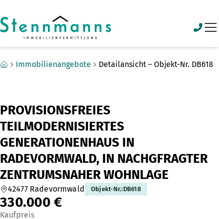
Zum Hauptinhalt springen
Zum Fuß springen
Immobilienangebote
Detailansicht – Objekt-Nr. DB618
PROVISIONSFREIES
TEILMODERNISIERTES
GENERATIONENHAUS IN
RADEVORMWALD, IN NACHGFRAGTER
ZENTRUMSNAHER WOHNLAGE
42477 Radevormwald
Objekt-Nr.
:
DB618
330.000 €
Kaufpreis