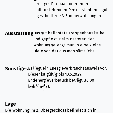
ruhiges Ehepaar, oder einer
alleinstehenden Person steht eine gut
geschnittene 3-Zimmerwohnung in
einem gepflegten Mehrfamilienhaus
in einer ruhigen Seitenstraße im
Ausstattung
Das gut belichtete Treppenhaus ist hell
Stadtzentrum von Radevormwald.
und gepflegt. Beim Betreten der
Wohnung gelangt man in eine kleine
Die Wohnung im 2. Obergeschosssich
Diele von der aus man sämtliche
verfügt über 77 qm Wohnfläche und
Räumlichkeiten erreicht. Das große
ist ideal für 2 Personen. Das Haus
Wohn- und Esszimmer ist
wurde 1993 in massiver Bauweise
Sonstiges
Es liegt ein Energieverbrauchsausweis vor.
lichtdurchflutet. Von hier aus gelangen
erstellt. Die gepflegte Wohnung ist
Dieser ist gültig bis 13.5.2029.
Sie auf einen südlich ausgerichteten
hell und freundlich. Es sind keine
Endenergieverbrauch beträgt 86.00
gefliesten Balkon. Die ca. 5m² große,
umfangreichen
kwh/(m²*a).
mit einem hellem Fliesenspiegel und
Renovierungsmaßnahmen
Wesentlicher Energieträger der Heizung ist
hellen Bodenfliesen ausgestattete
erforderlich.
Erdgas leicht.
Küche bietet ausreichend Platz für Ihre
Lage
Das Baujahr des Objekts lt. Energieausweis
Einbaumöbel und einen kleinen
Weitere Details im Überblick:
Die Wohnung im 2. Obergeschoss befindet sich in
ist 1993.
Frühstückstisch. Das moderne,
- Kunststofffenster mit