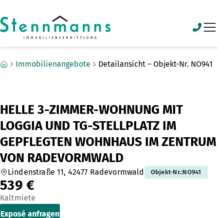
Zum Hauptinhalt springen
Zum Fuß springen
Immobilienangebote
Detailansicht – Objekt-Nr. NO941
HELLE 3-ZIMMER-WOHNUNG MIT
LOGGIA UND TG-STELLPLATZ IM
GEPFLEGTEN WOHNHAUS IM ZENTRUM
VON RADEVORMWALD
Lindenstraße 11, 42477 Radevormwald
Objekt-Nr.
:
NO941
539 €
Kaltmiete
Exposé anfragen