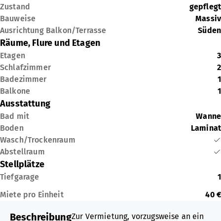
Zustand
gepflegt
Bauweise
Massiv
Ausrichtung Balkon/Terrasse
Süden
Räume, Flure und Etagen
Etagen
3
Schlafzimmer
2
Badezimmer
1
Balkone
1
Ausstattung
Bad mit
Wanne
Boden
Laminat
Wasch/Trockenraum
Abstellraum
Stellplätze
Tiefgarage
1
Miete pro Einheit
40 €
Beschreibung
Zur Vermietung, vorzugsweise an ein