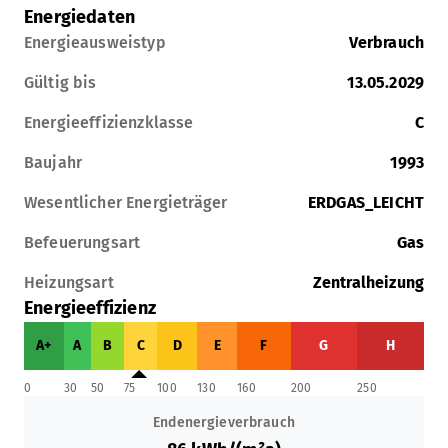
unter Ausschluss jeglicher
Energiedaten
Sachmängelhaftung. Alle Angaben sind
Energieausweistyp
Verbrauch
freibleibend. Zwischenvermittlung
vorbehalten.
Gültig bis
13.05.2029
Energieeffizienzklasse
C
Weitere Immobilienangebote finden Sie
unter www.stennmanns.de.
Baujahr
1993
Wesentlicher Energieträger
ERDGAS_LEICHT
Befeuerungsart
Gas
Heizungsart
Zentralheizung
Energieeffizienz
A+
A
B
C
D
E
F
G
H
0
30
50
75
100
130
160
200
250
Endenergieverbrauch